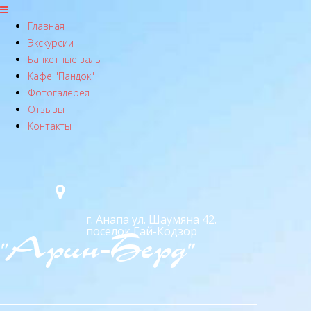
Главная
Экскурсии
Банкетные залы
Кафе "Пандок"
Фотогалерея
Отзывы
Контакты
г. Анапа ул. Шаумяна 42.
поселок Гай-Кодзор
"Арин-Берд"