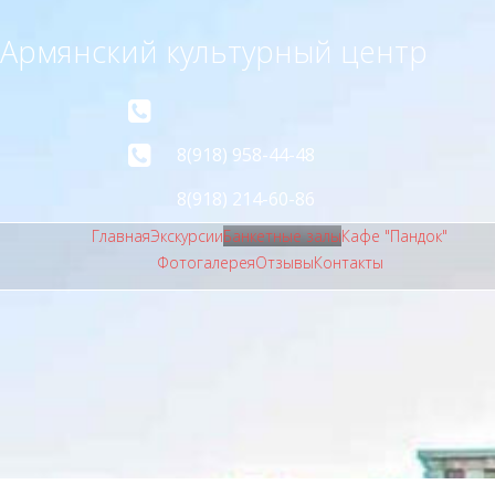
Армянский культурный центр
8(918) 958-44-48
8(918) 214-60-86
Главная
Экскурсии
Банкетные залы
Кафе "Пандок"
Фотогалерея
Отзывы
Контакты