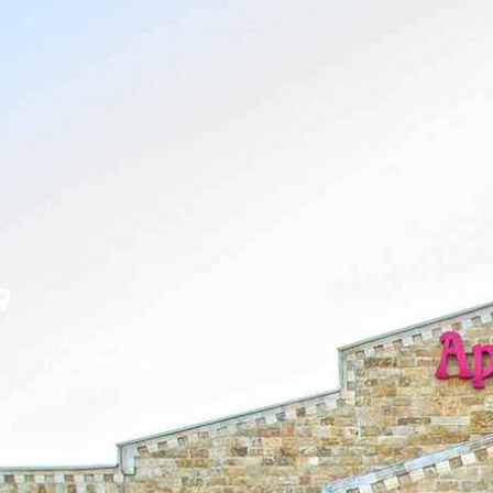
г. Анапа ул. Шаумяна 42.
поселок Гай-Кодзор