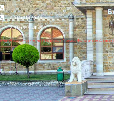
8(918) 214-60-86
8(918) 958-44-48
авная
Экскурсии
Банкетные залы
Кафе "Пандок"
Фотогалерея
Отзывы